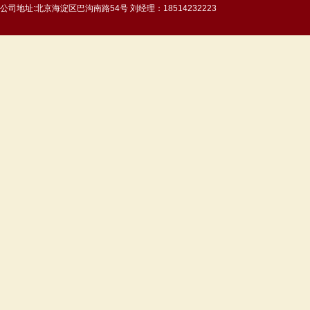
公司地址:北京海淀区巴沟南路54号 刘经理：18514232223